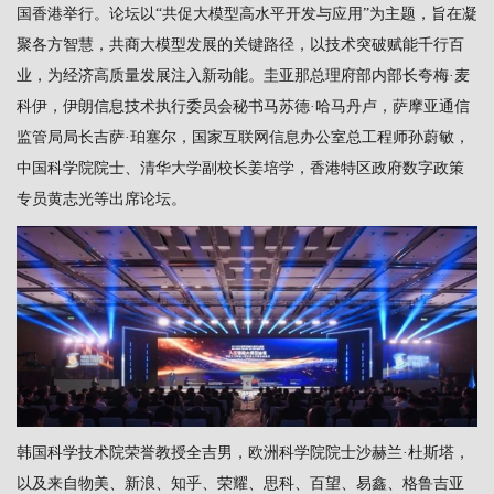
国香港举行。论坛以“共促大模型高水平开发与应用”为主题，旨在凝
聚各方智慧，共商大模型发展的关键路径，以技术突破赋能千行百
业，为经济高质量发展注入新动能。圭亚那总理府部内部长夸梅·麦
科伊，伊朗信息技术执行委员会秘书马苏德·哈马丹卢，萨摩亚通信
监管局局长吉萨·珀塞尔，国家互联网信息办公室总工程师孙蔚敏，
中国科学院院士、清华大学副校长姜培学，香港特区政府数字政策
专员黄志光等出席论坛。
韩国科学技术院荣誉教授全吉男，欧洲科学院院士沙赫兰·杜斯塔，
以及来自物美、新浪、知乎、荣耀、思科、百望、易鑫、格鲁吉亚