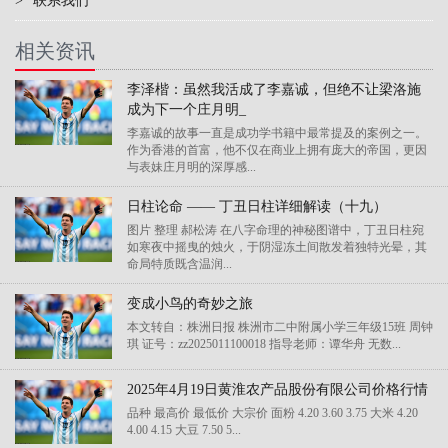
>
联系我们
相关资讯
李泽楷：虽然我活成了李嘉诚，但绝不让梁洛施
成为下一个庄月明_
李嘉诚的故事一直是成功学书籍中最常提及的案例之一。
作为香港的首富，他不仅在商业上拥有庞大的帝国，更因
与表妹庄月明的深厚感...
日柱论命 —— 丁丑日柱详细解读（十九）
图片 整理 郝松涛 在八字命理的神秘图谱中，丁丑日柱宛
如寒夜中摇曳的烛火，于阴湿冻土间散发着独特光晕，其
命局特质既含温润...
变成小鸟的奇妙之旅
本文转自：株洲日报 株洲市二中附属小学三年级15班 周钟
琪 证号：zz2025011100018 指导老师：谭华舟 无数...
2025年4月19日黄淮农产品股份有限公司价格行情
品种 最高价 最低价 大宗价 面粉 4.20 3.60 3.75 大米 4.20
4.00 4.15 大豆 7.50 5...